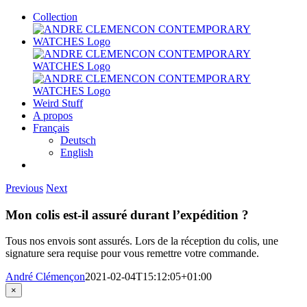
Skip
Collection
to
content
Weird Stuff
A propos
Français
Deutsch
English
Previous
Next
Mon colis est-il assuré durant l’expédition ?
Tous nos envois sont assurés. Lors de la réception du colis, une
signature sera requise pour vous remettre votre commande.
André Clémençon
2021-02-04T15:12:05+01:00
Close
×
product