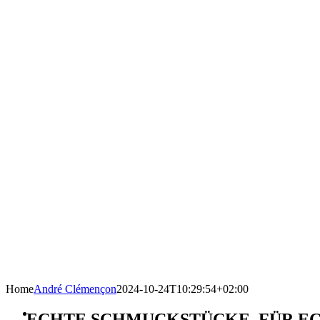
Home
André Clémençon
2024-10-24T10:29:54+02:00
ECHTE SCHMUCKSTÜCKE. FÜR E