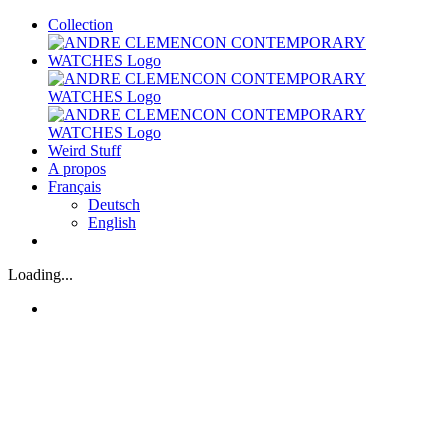
Skip
Collection
to
content
Weird Stuff
A propos
Français
Deutsch
English
Loading...