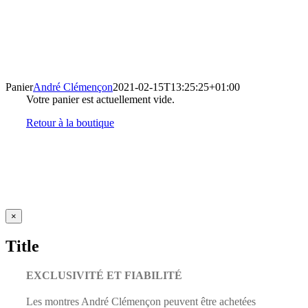
Panier
André Clémençon
2021-02-15T13:25:25+01:00
Votre panier est actuellement vide.
Retour à la boutique
Close
×
product
quick
Title
view
EXCLUSIVITÉ ET FIABILITÉ
Les montres André Clémençon peuvent être achetées